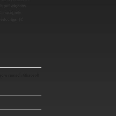
zie poświęcony
, następnie
iedociągnięć
go w ramach Microsoft