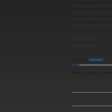
implementacji rozwiąz
elementom związanym z
wykorzystamy je w tra
związanych z kolizjam
Pozdrawiam,
Marcin Ziąbek
Sprawdź
również
Reklama sklepu intern