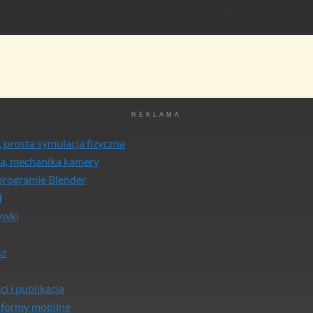
zapoznania się z pozostałymi odcinkami Kursu Tworzenia Gier:
REKLAMA
 prosta symulacja fizyczna
za, mechanika kamery
programie Blender
i
ywki
sz
i i publikacja
tformy mobilne