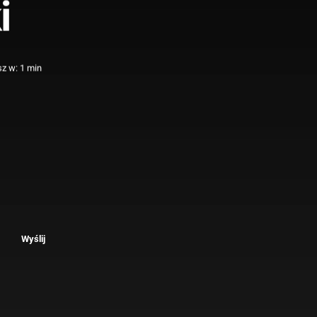
i
z w: 1 min
Wyślij