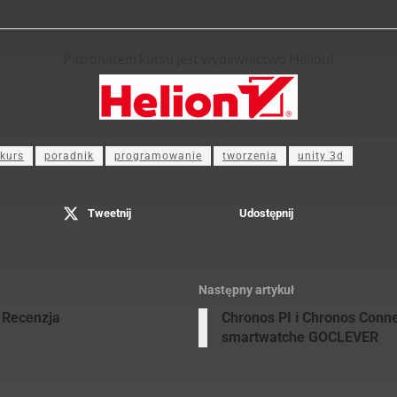
Patronatem kursu jest wydawnictwo Helion!
kurs
poradnik
programowanie
tworzenia
unity 3d
Tweetnij
Udostępnij
Następny artykuł
 Recenzja
Chronos PI i Chronos Conn
smartwatche GOCLEVER