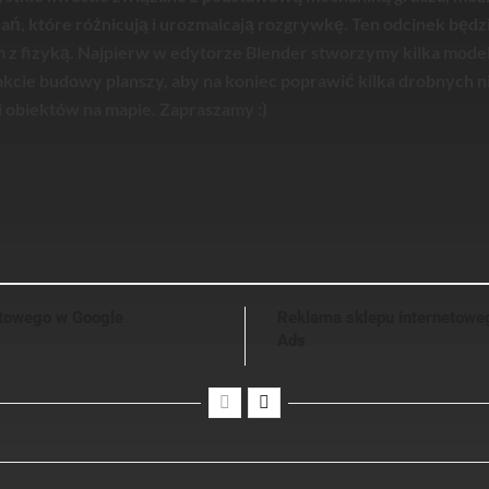
ań, które różnicują i urozmaicają rozgrywkę. Ten odcinek będ
 fizyką. Najpierw w edytorze Blender stworzymy kilka modeli
kcie budowy planszy, aby na koniec poprawić kilka drobnych n
i obiektów na mapie. Zapraszamy :)
etowego w Google
Reklama sklepu internetowe
Ads