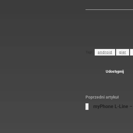
Tagi:
android
gier
Udostępnij
Poprzedni artykuł
myPhone L-Line –