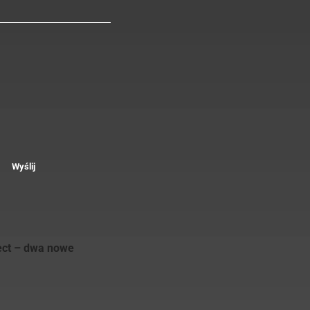
Wyślij
ect – dwa nowe