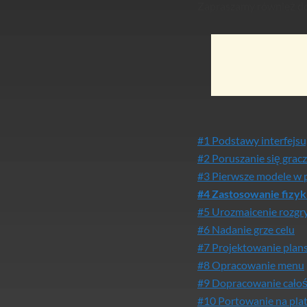
Zapraszamy również do 
#1 Podstawy interfejsu,
#2 Poruszanie się grac
#3 Pierwsze modele w 
#4 Zastosowanie fizyk
#5 Urozmaicenie rozgr
#6 Nadanie grze celu
#7 Projektowanie plan
#8 Opracowanie menu
#9 Dopracowanie całośc
#10 Portowanie na pla