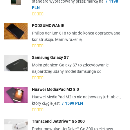
standard wypracowany przez markę na
1198
PLN
PODSUMOWANIE
Philips Xenium 818 to nie do końca dopracowana
konstrukcja. Mam wrażenie,
Samsung Galaxy S7
Moim zdaniem Galaxy S7 to zdecydowanie
najbardziej udany model Samsunga od
Huawei MediaPad M2 8.0
Huawei MediaPad M2 to nie najnowszy już tablet,
który ciągle jest
1599 PLN
Transcend JetDrive™ Go 300
Podsumowując, JetDrive™ Go 300 to ciekawy