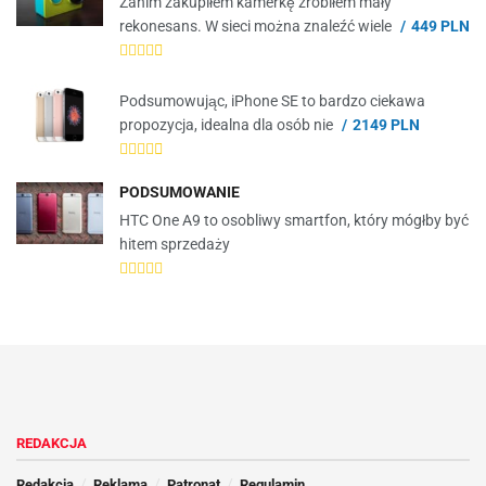
Zanim zakupiłem kamerkę zrobiłem mały
rekonesans. W sieci można znaleźć wiele
449 PLN
Podsumowując, iPhone SE to bardzo ciekawa
propozycja, idealna dla osób nie
2149 PLN
PODSUMOWANIE
HTC One A9 to osobliwy smartfon, który mógłby być
hitem sprzedaży
REDAKCJA
Redakcja
Reklama
Patronat
Regulamin