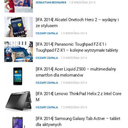
SEBASTIAN BEDNAREK
8 WRZEŚNIA 2014
[IFA 2014] Alcatel Onetoch Hero 2 – wydajny i
ze stylusem
CEZARY ZAPAŁA
5 WRZEŚNIA 2014
[IFA 2014] Panasonic Toughpad FZ-E1 i
Toughpad FZ-X1 – kolejne wytrzymałe tablety
CEZARY ZAPAŁA
5 WRZEŚNIA 2014
[IFA 2014] Acer Liquid Z500 – multimedialny
smartfon dla melomanów
CEZARY ZAPAŁA
5 WRZEŚNIA 2014
[IFA 2014] Lenovo ThinkPad Helix 2 z Intel Core
M
CEZARY ZAPAŁA
5 WRZEŚNIA 2014
[IFA 2014] Samsung Galaxy Tab Active – tablet
dla aktywnych