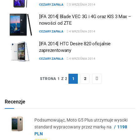
CEZARY ZAPAŁA
5 WRZEŚNIA 2014
[IFA 2014] Blade VEC 3G i 4G oraz KIS 3 Max –
nowości od ZTE
CEZARY ZAPAŁA
4 WRZEŚNIA 2014
[IFA 2014] HTC Desire 820 oficjalnie
zaprezentowany
CEZARY ZAPAŁA
4 WRZEŚNIA 2014
1
2
STRONA 1 Z 2
Recenzje
Podsumowując, Moto G5 Plus utrzymuje wysoki
standard wypracowany przez markę na
1198
PLN