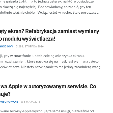
ie gniazda Lightning to jedna z usterek, na które posiadacze
w skarżą się najczęściej. Podpowiadamy, co zrobić, gdy ten
otknie właśnie ciebie. Wciąż jesteś w ruchu. Stale poruszasz ...
ęty ekran? Refabrykacja zamiast wymiany
o modułu wyświetlacza!
GOŚCINNY
29 LISTOPADA 2016
i, gdy w smartfonie lub tablecie pęknie szybka ekranu,
m rozwiązaniem, które nasuwa się na myśl, jest wymiana całego
yświetlacza. Niestety rozwiązanie to ma jedną, zasadniczą wadę
wa Apple w autoryzowanym serwisie. Co
uje?
PONSOROWANY
5 MAJA 2016
wane serwisy Apple wykonują te same usługi, niezależnie od