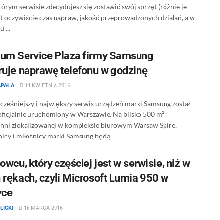
tórym serwisie zdecydujesz się zostawić swój sprzęt (różnie je
t oczywiście czas napraw, jakość przeprowadzonych działań, a w
 ...
um Service Plaza firmy Samsung
ruje naprawę telefonu w godzinę
APAŁA
14 KWIETNIA 2016
ześniejszy i największy serwis urządzeń marki Samsung został
oficjalnie uruchomiony w Warszawie. Na blisko 500 m²
hni zlokalizowanej w kompleksie biurowym Warsaw Spire,
icy i miłośnicy marki Samsung będą ...
owcu, który częściej jest w serwisie, niż w
 rękach, czyli Microsoft Lumia 950 w
yce
LICKI
16 MARCA 2016