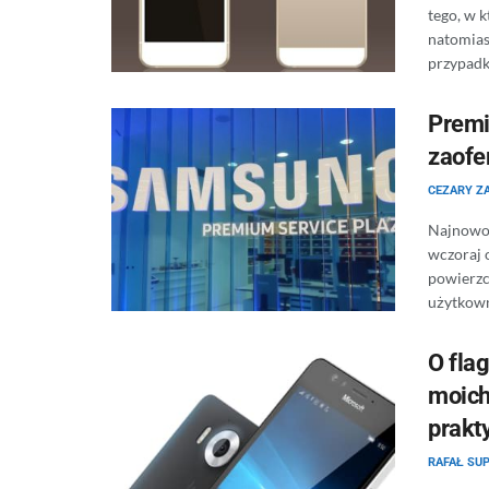
tego, w k
natomias
przypadku
Premi
zaofe
CEZARY Z
Najnowoc
wczoraj 
powierzc
użytkown
O flag
moich
prakt
RAFAŁ SUP