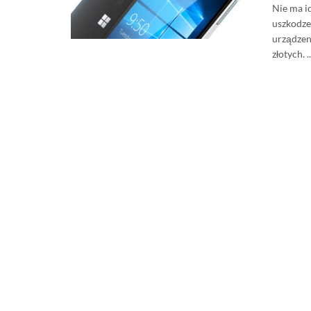
Nie ma i
uszkodze
urządzeni
złotych. ..