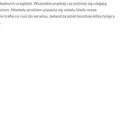
dealnych urządzeń. Wszystkie prędzej czy później się ulegają
niom. Niestety problem pojawia się wtedy, kiedy nowe
e trafia co rusz do serwisu, zwłaszcza jeżeli kosztuje kilka tysięcy
.