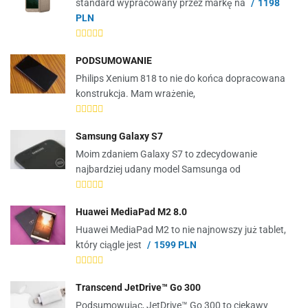
standard wypracowany przez markę na
1198
PLN
PODSUMOWANIE
Philips Xenium 818 to nie do końca dopracowana
konstrukcja. Mam wrażenie,
Samsung Galaxy S7
Moim zdaniem Galaxy S7 to zdecydowanie
najbardziej udany model Samsunga od
Huawei MediaPad M2 8.0
Huawei MediaPad M2 to nie najnowszy już tablet,
który ciągle jest
1599 PLN
Transcend JetDrive™ Go 300
Podsumowując, JetDrive™ Go 300 to ciekawy