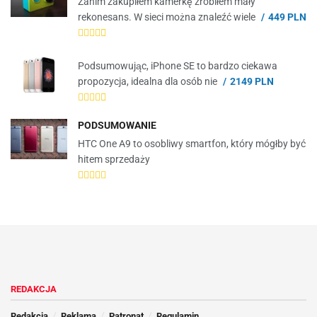
Zanim zakupiłem kamerkę zrobiłem mały
rekonesans. W sieci można znaleźć wiele
449 PLN
Podsumowując, iPhone SE to bardzo ciekawa
propozycja, idealna dla osób nie
2149 PLN
PODSUMOWANIE
HTC One A9 to osobliwy smartfon, który mógłby być
hitem sprzedaży
REDAKCJA
Redakcja
Reklama
Patronat
Regulamin