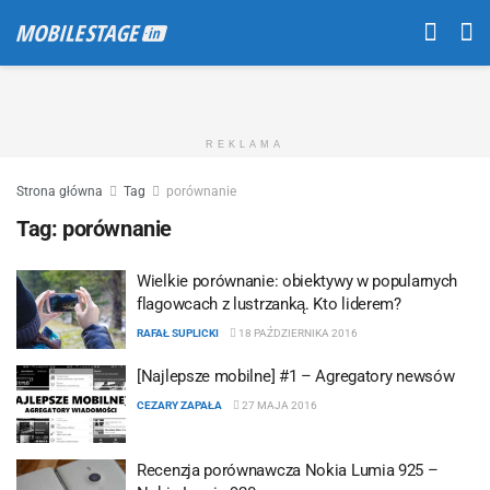
REKLAMA
Strona główna
Tag
porównanie
Tag:
porównanie
Wielkie porównanie: obiektywy w popularnych
flagowcach z lustrzanką. Kto liderem?
RAFAŁ SUPLICKI
18 PAŹDZIERNIKA 2016
[Najlepsze mobilne] #1 – Agregatory newsów
CEZARY ZAPAŁA
27 MAJA 2016
Recenzja porównawcza Nokia Lumia 925 –